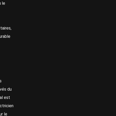
 le
aires,
urable
s
evés du
al est
ctricien
r le