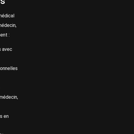
es
médical
médecin,
ent :
s avec
ionnelles
s
 médecin,
s en