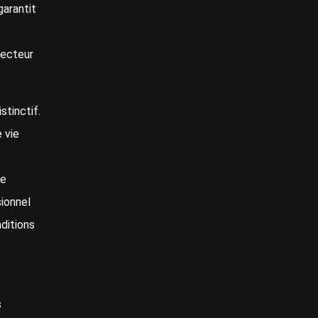
garantit
secteur
stinctif.
 vie
de
ionnel
ditions
s