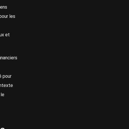
yens
pour les
ux et
inanciers
é pour
ontexte
 le