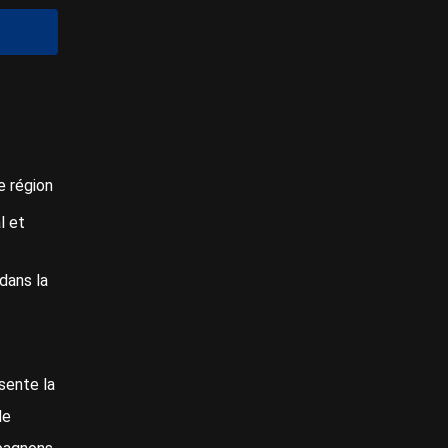
e région
l et
dans la
sente la
de