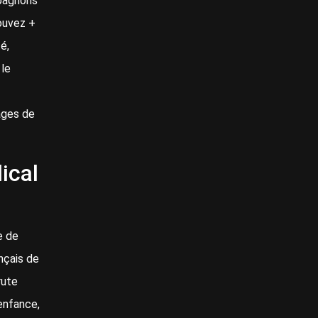
mpagnons
ouvez +
é,
 le
tages de
ical
e de
nçais de
rute
 enfance,