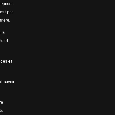
reprises
’est pas
rrière.
 la
és et
nces et
?
ut savoir
re
du