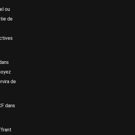
el ou
tie de
e
ctives
dans
soyez
rvira de
CF dans
ffrant