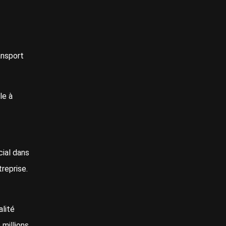
ansport
le à
cial dans
treprise.
alité
 millions