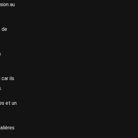
sion au
e de
s
car ils
s.
es et un
alières