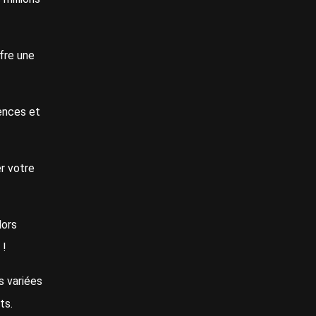
ffre une
ences et
r votre
lors
 !
s variées
nts.