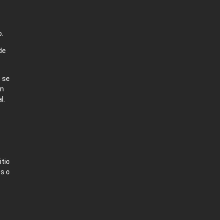
o.
de
 se
en
l.
itio
os o