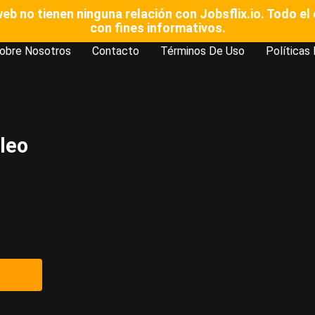
b no tienen ninguna relación con Jobsflix.io. Todo e
con fines informativos.
obre Nosotros
Contacto
Términos De Uso
Políticas
leo