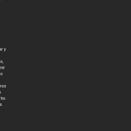
r y
s,
nir
o.
tros
n
tio.
as