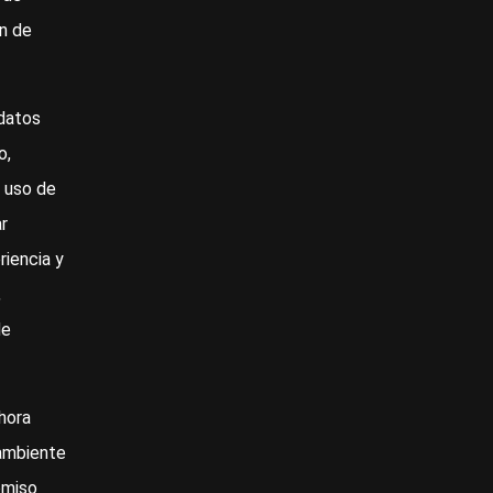
ón de
datos
o,
 uso de
r
riencia y
,
de
hora
 ambiente
omiso