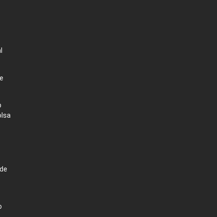
l
te
b
olsa
 de
o
o