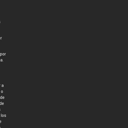
s
er
 por
a.
 a
 o
 de
 de
s
 los
e
o