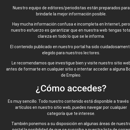
Nuestro equipo de editores/periodistas están preparados para
brindarle la mejor información posible.
Hay mucha información confusa e incompleta en Internet, pero
nuestro esfuerzo es garantizar que en nuestra web tengas tota
clareza en todo lo que se le informa.
El contenido publicado en nuestro portal ha sido cuidadosamen
elegido para nuestros lectores.
Le recomendamos que investigue bien y visite nuestro sitio we
antes de formarte en cualquier sitio o intentar acceder a alguna B
de Empleo.
¿Cómo accedes?
Es muy sencillo. Todo nuestro contenido está disponible a través
artículos en nuestro sitio web, puedes navegar por cualquier
categoría que te interese.
También ponemos a su disposición en algunas áreas de nuestr
portal la posibilidad de que se suscriba a nuestra lista de corre