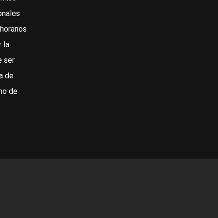
onales
horarios
 la
e ser
a de
no de