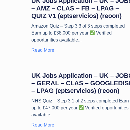
UK Jobs Application – UK – JOB
– AMZ – CLAS – FB – LPAG –
QUIZ V1 (eptservicios) (reoon)
Amazon Quiz – Step 3 3 of 3 steps completed
Earn up to £38,000 per year
Verified
opportunities available
Read More
UK Jobs Application – UK – JOB
– GERAL – CLAS – GOOGLEDIS
– LPAG (eptservicios) (reoon)
NHS Quiz – Step 3 1 of 2 steps completed Earn
up to £47,000 per year
Verified opportunities
available
Read More