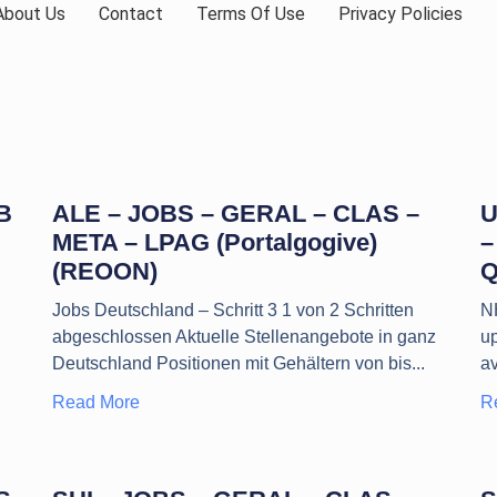
About Us
Contact
Terms Of Use
Privacy Policies
B
ALE – JOBS – GERAL – CLAS –
U
META – LPAG (Portalgogive)
–
(REOON)
Q
Jobs Deutschland – Schritt 3 1 von 2 Schritten
N
abgeschlossen Aktuelle Stellenangebote in ganz
u
Deutschland Positionen mit Gehältern von bis
av
Read More
R