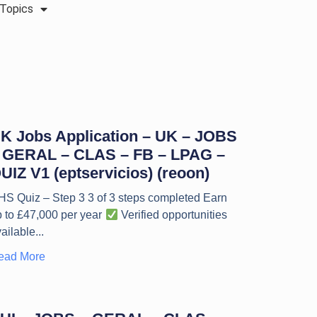
Topics
K Jobs Application – UK – JOBS
 GERAL – CLAS – FB – LPAG –
UIZ V1 (eptservicios) (reoon)
HS Quiz – Step 3 3 of 3 steps completed Earn
p to £47,000 per year
Verified opportunities
ailable
ead More