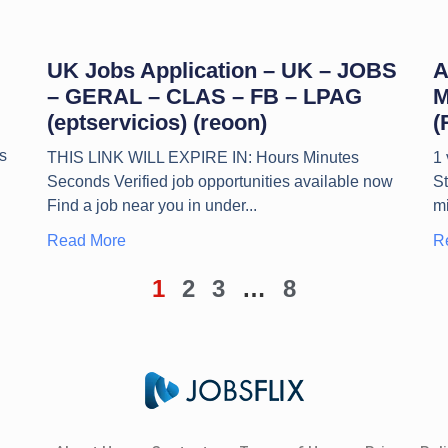
UK Jobs Application – UK – JOBS
A
– GERAL – CLAS – FB – LPAG
M
(eptservicios) (reoon)
(
s
THIS LINK WILL EXPIRE IN: Hours Minutes
1
Seconds Verified job opportunities available now
S
Find a job near you in under
mi
Read More
R
1
2
3
…
8