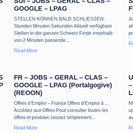
S
SUI – JOBS – GERAL – CLAS –
S
GOOGLE – LPAG
F
STELLEN KÖNNEN BALD SCHLIESSEN:
Jo
Stunden Minuten Sekunden Aktuell verfügbare
a
Stellen in der ganzen Schweiz Finde innerhalb
p
von 2 Minuten passende
R
Read More
S
FR – JOBS – GERAL – CLAS –
U
P
GOOGLE – LPAG (Portalgogive)
–
(REOON)
L
Offres d’Emploi – France Offres d’Emploi à …
N
Accédez aux Offres Pour consulter toutes les
u
offres et postuler, laissez simplement
av
Read More
R