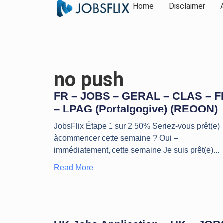
Home
Disclaimer
no push
FR – JOBS – GERAL – CLAS – F
– LPAG (Portalgogive) (REOON)
JobsFlix Étape 1 sur 2 50% Seriez-vous prêt(e)
àcommencer cette semaine ? Oui –
immédiatement, cette semaine Je suis prêt(e)
Read More