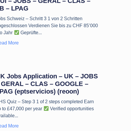
UI – JOBS – GERAL – CLAS –
B – LPAG
bs Schweiz – Schritt 3 1 von 2 Schritten
bgeschlossen Verdienen Sie bis zu CHF 85’000
ro Jahr
Geprüfte
ead More
K Jobs Application – UK – JOBS
 GERAL – CLAS – GOOGLE –
PAG (eptservicios) (reoon)
HS Quiz – Step 3 1 of 2 steps completed Earn
p to £47,000 per year
Verified opportunities
ailable
ead More