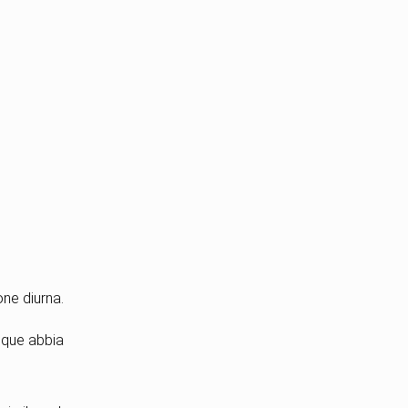
one diurna.
nque abbia