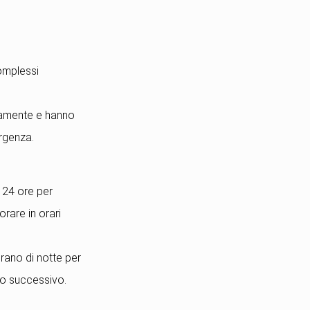
complessi
nuamente e hanno
ergenza.
i 24 ore per
orare in orari
orano di notte per
no successivo.