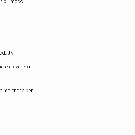
sia il modo
duttivi.
ibere e avere la
ità ma anche per