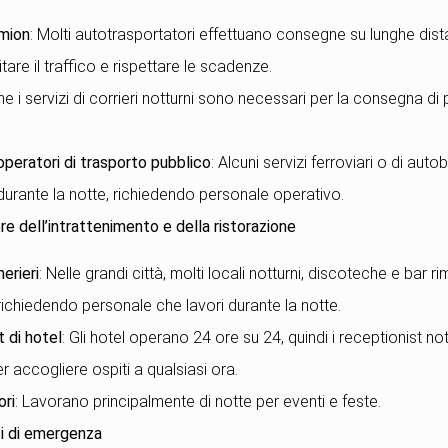
amion
: Molti autotrasportatori effettuano consegne su lunghe dist
tare il traffico e rispettare le scadenze.
he i servizi di corrieri notturni sono necessari per la consegna di
 operatori di trasporto pubblico
: Alcuni servizi ferroviari o di auto
urante la notte, richiedendo personale operativo.
re dell’intrattenimento e della ristorazione
erieri
: Nelle grandi città, molti locali notturni, discoteche e bar 
, richiedendo personale che lavori durante la notte.
 di hotel
: Gli hotel operano 24 ore su 24, quindi i receptionist no
r accogliere ospiti a qualsiasi ora.
ori
: Lavorano principalmente di notte per eventi e feste.
zi di emergenza