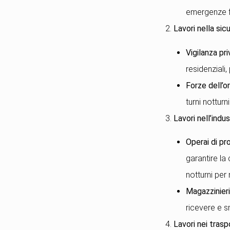
emergenze fu
2.
Lavori nella sic
Vigilanza pr
residenziali
Forze dell’o
turni nottur
3.
Lavori nell’indu
Operai di pr
garantire la
notturni per 
Magazzinieri
ricevere e s
4.
Lavori nei traspo