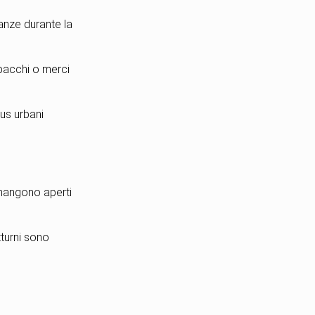
anze durante la
 pacchi o merci
bus urbani
rimangono aperti
tturni sono