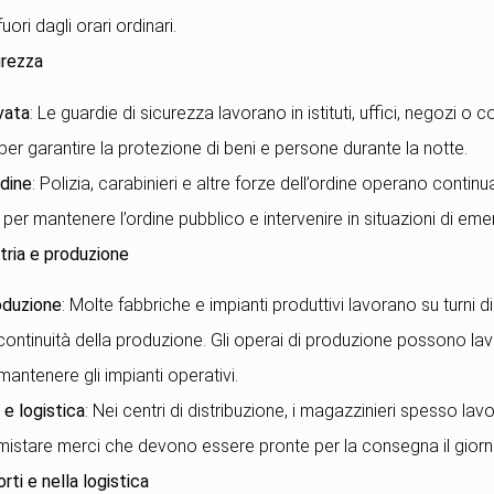
ori dagli orari ordinari.
urezza
ivata
: Le guardie di sicurezza lavorano in istituti, uffici, negozi o 
, per garantire la protezione di beni e persone durante la notte.
rdine
: Polizia, carabinieri e altre forze dell’ordine operano conti
ni per mantenere l’ordine pubblico e intervenire in situazioni di em
stria e produzione
oduzione
: Molte fabbriche e impianti produttivi lavorano su turni d
 continuità della produzione. Gli operai di produzione possono lav
mantenere gli impianti operativi.
 e logistica
: Nei centri di distribuzione, i magazzinieri spesso lav
mistare merci che devono essere pronte per la consegna il gior
rti e nella logistica