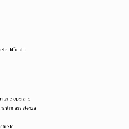
lle difficoltà
sanitarie operano
arantire assistenza
tire le