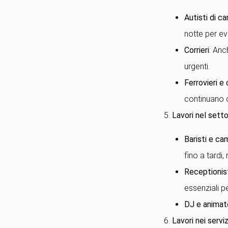
Autisti di c
notte per evi
Corrieri
: Anc
urgenti.
Ferrovieri e
continuano d
5.
Lavori nel setto
Baristi e cam
fino a tardi
Receptionist
essenziali pe
DJ e animat
6.
Lavori nei servi