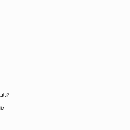
utti?
ia.