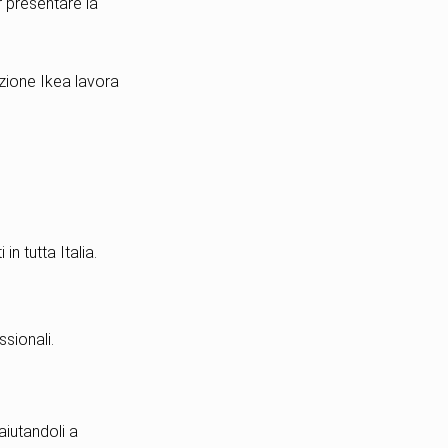
er presentare la
ezione Ikea lavora
n tutta Italia.
sionali.
 aiutandoli a