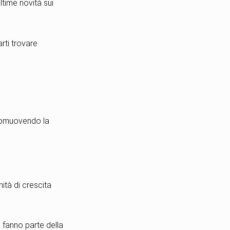
ultime novità sui
rti trovare
promuovendo la
ità di crescita
 fanno parte della