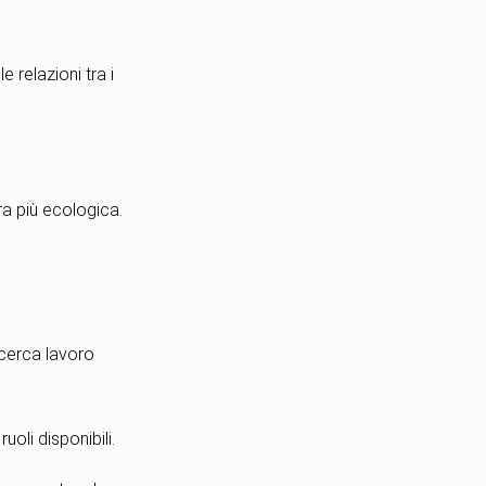
e relazioni tra i
ra più ecologica.
.
ricerca lavoro
uoli disponibili.