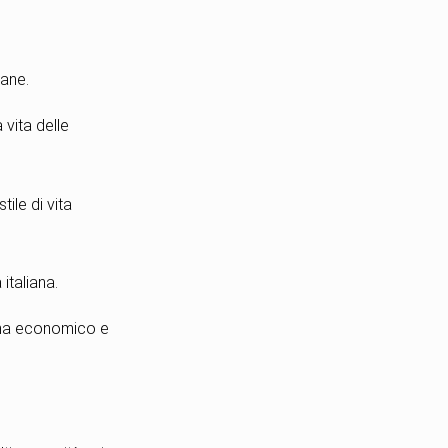
iane.
 vita delle
ile di vita
italiana.
rama economico e