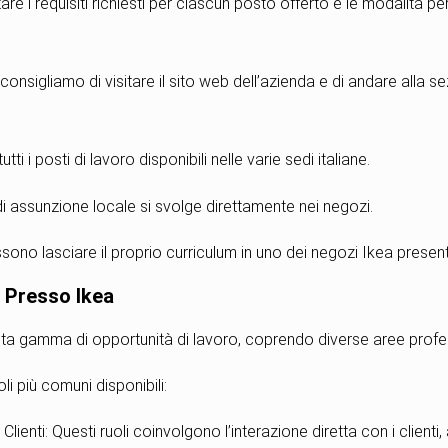
tare i requisiti richiesti per ciascun posto offerto e le modalità p
 consigliamo di visitare il sito web dell’azienda e di andare alla s
tti i posti di lavoro disponibili nelle varie sedi italiane.
di assunzione locale si svolge direttamente nei negozi.
sono lasciare il proprio curriculum in uno dei negozi Ikea presenti i
o Presso Ikea
sta gamma di opportunità di lavoro, coprendo diverse aree profes
li più comuni disponibili:
Clienti: Questi ruoli coinvolgono l’interazione diretta con i clienti,