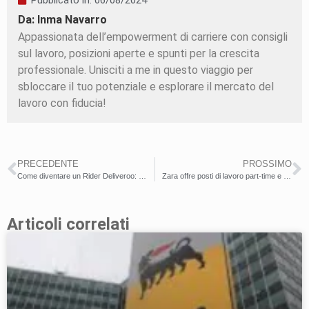
Pubblicato in:
06/08/2024
Da: Inma Navarro
Appassionata dell’empowerment di carriere con consigli
sul lavoro, posizioni aperte e spunti per la crescita
professionale. Unisciti a me in questo viaggio per
sbloccare il tuo potenziale e esplorare il mercato del
lavoro con fiducia!
PRECEDENTE
PROSSIMO
Come diventare un Rider Deliveroo: la guida per un lavoro dinamico e redditizio!
Zara offre posti di lavoro part-time e full-time a partire da 1390€/mese. Non lasciarti sfuggire questa occasione!
Articoli correlati