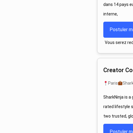
dans 14 pays e
interne,
Postuler m
Vous serez redi
Creator Co
Paris
Shark
SharkNinja is a
rated lifestyle
two trusted, gl
Postuler m