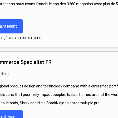
uropéens nous avons franchi le cap des 3260 magasins.Avec plus de 5
aintenant
rigé vers un lien externe
mmerce Specialist FR
Ninja
 global product design and technology company, with a diversified portf
 solutions that positively impact people’s lives in homes around the wo
obal brands, Shark and Ninja.SharkNinja to enter multiple pro
aintenant